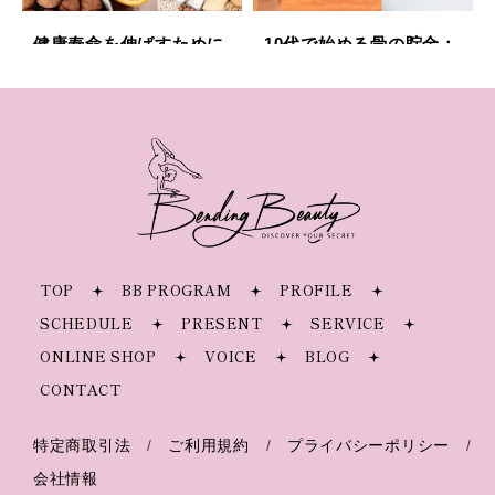
健康寿命を伸ばすために
10代で始める骨の貯金：
今すぐできること
将来の骨健康を守る運動
のすすめ
アンチエイジング
TOP
BB PROGRAM
PROFILE
SCHEDULE
PRESENT
SERVICE
ONLINE SHOP
VOICE
BLOG
CONTACT
隠れ貧血が増加中？ 健康
診断では見逃される鉄不
特定商取引法
/
ご利用規約
/
プライバシーポリシー
/
足の真実
会社情報