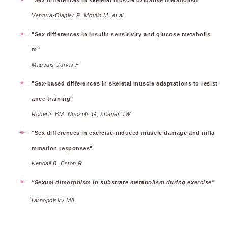
"Sex differences in skeletal muscle oxidative metabolism"
Ventura-Clapier R, Moulin M, et al.
"Sex differences in insulin sensitivity and glucose metabolis
m"
Mauvais-Jarvis F
"Sex-based differences in skeletal muscle adaptations to resist
ance training"
Roberts BM, Nuckols G, Krieger JW
"Sex differences in exercise-induced muscle damage and infla
mmation responses"
Kendall B, Eston R
"Sexual dimorphism in substrate metabolism during exercise"
Tarnopolsky MA