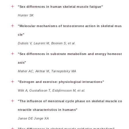
"Sex differences in human skeletal muscle fatigue"
Hunter SK
"Molecular mechanisms of testosterone action in skeletal mus
cle"
Dubois V, Laurent M, Boonen S, et al.
"Sex differences in substrate metabolism and energy homeost
asis"
Maher AC, Akhtar M, Tarnopolsky MA
"Estrogen and exercise: physiological interactions"
Wiik A, Gustafsson T, Esbjörnsson M, et al.
"The influence of menstrual cycle phase on skeletal muscle co
ntractile characteristics in humans"
Janse DE Jonge XA