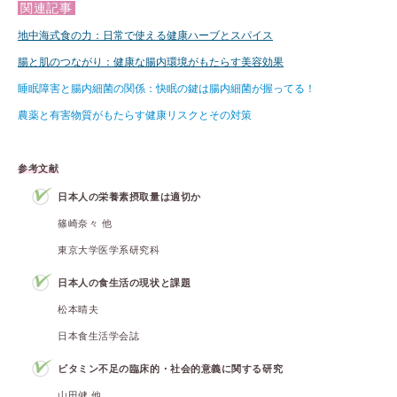
関連記事
地中海式食の力：日常で使える健康ハーブとスパイス
腸と肌のつながり：健康な腸内環境がもたらす美容効果
睡眠障害と腸内細菌の関係：快眠の鍵は腸内細菌が握ってる！
農薬と有害物質がもたらす健康リスクとその対策
参考文献
日本人の栄養素摂取量は適切か
篠崎奈々 他
東京大学医学系研究科
日本人の食生活の現状と課題
松本晴夫
日本食生活学会誌
ビタミン不足の臨床的・社会的意義に関する研究
山田健 他