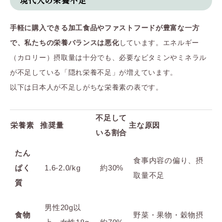
手軽に購入できる加工食品やファストフードが豊富な一方
で、私たちの栄養バランスは悪化
しています。エネルギー
（カロリー）摂取量は十分でも、必要なビタミンやミネラル
が不足している「隠れ栄養不足」が増えています。
以下は日本人が不足しがちな栄養素の表です。
不足して
栄養素
推奨量
主な原因
いる割合
たん
食事内容の偏り、摂
ぱく
1.6-2.0/kg
約30%
取量不足
質
男性20g以
食物
野菜・果物・穀物摂